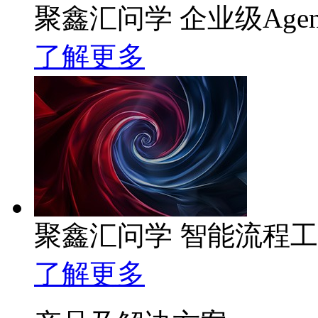
聚鑫汇问学 企业级Age
了解更多
聚鑫汇问学 智能流程
了解更多