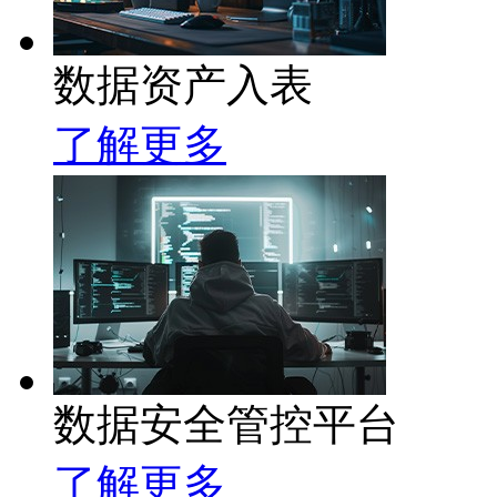
数据资产入表
了解更多
数据安全管控平台
了解更多