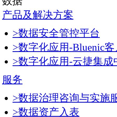
数据
产品及解决方案
>数据安全管控平台
>数字化应用-Blueni
>数字化应用-云捷集成
服务
>数据治理咨询与实施
>数据资产入表