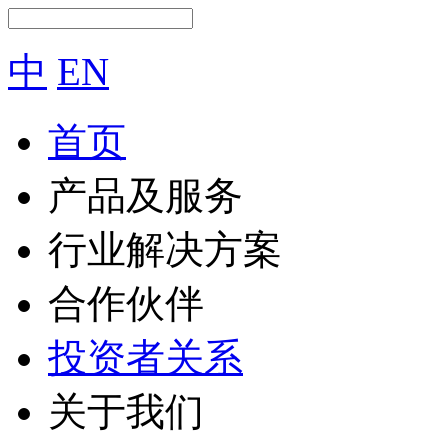
中
EN
首页
产品及服务
行业解决方案
合作伙伴
投资者关系
关于我们