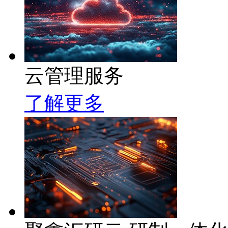
云管理服务
了解更多