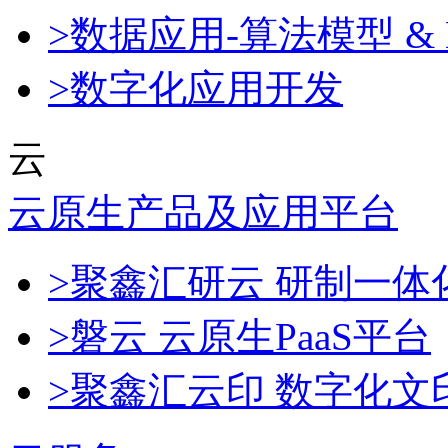
>数据应用-算法模型 & 
>数字化应用开发
云
云原生产品及应用平台
>聚鑫汇研云 研制一
>磐云 云原生PaaS平台
>聚鑫汇云印 数字化文