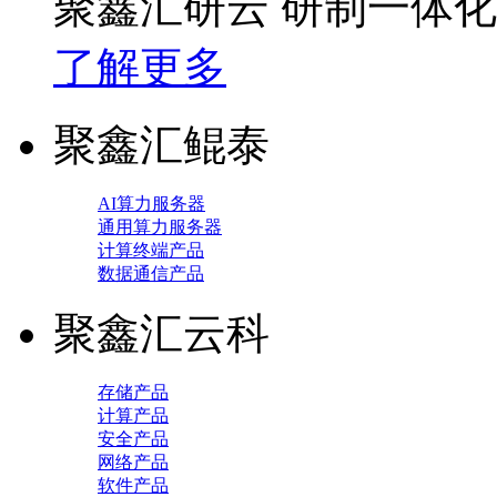
聚鑫汇研云 研制一体
了解更多
聚鑫汇鲲泰
AI算力服务器
通用算力服务器
计算终端产品
数据通信产品
聚鑫汇云科
存储产品
计算产品
安全产品
网络产品
软件产品