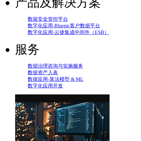
产品及解决方案
数据安全管控平台
数字化应用-Bluenic客户数据平台
数字化应用-云捷集成中间件（ESB）
服务
数据治理咨询与实施服务
数据资产入表
数据应用-算法模型 & ML
数字化应用开发